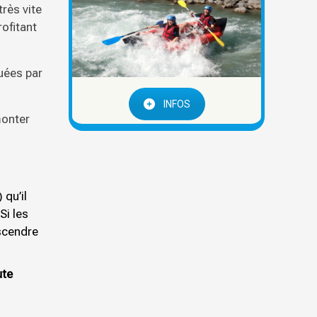
très vite
ofitant
quées par
INFOS
monter
 qu’il
Si les
scendre
te