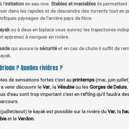
 l’
initiation
en eau vive.
Stables et maniables
ils permettent 
ser dans les rapides et de descendre des torrents tout en pr
ifiques paysages de l’arrière pays de Nice.
ayak
ou à deux en biplace vous suivrez les trajectoires indi
et apprenez à naviguer en rivière.
uide
qui assure la
sécurité
et en cas de chute il suffit de re
kayak.
ériode ?
Quelles rivières ?
tes de sensations fortes c’est au
printemps
(mai, juin juillet)
a venir découvrir le
Var
, la
Vésubie
ou les
Gorges de Daluis.
aux d’eau sont trop important c’est en
rafting
qu’il faudra de
parcours.
(juillet/aout) le kayak est possible sur la rivière du
Var,
la
hau
bie
et le
Verdon.