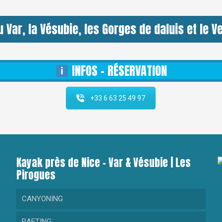
 Var, la Vésubie, les Gorges de daluis et le V
INFOS - RÉSERVATION
+33 6 63 25 49 97
Kayak près de Nice – Var & Vésubie | Les
Pirogues
CANYONING
RAFTING
RANDONNEE AQUATIQUE