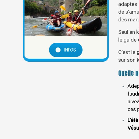
adaptés à
de s’amu
des magn
Seul en
k
le guide 
INFOS
C’est le
g
sur son 
Quelle p
Adep
faudr
nive
ces 
L’été
Vésu