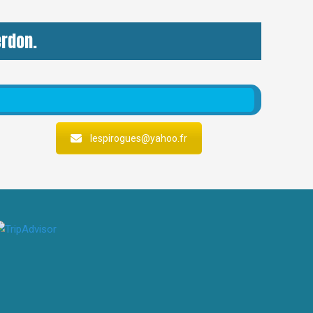
erdon.
lespirogues@yahoo.fr