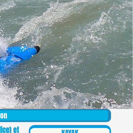
don
ice) et