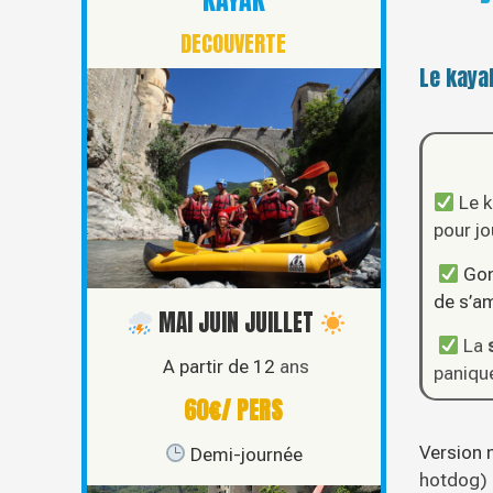
KAYAK
DECOUVERTE
Le kayak
Le k
pour jo
Gon
de s’am
MAI JUIN JUILLET
La
A partir de 12
ans
panique
60€/ PERS
Version 
Demi-journée
hotdog) 