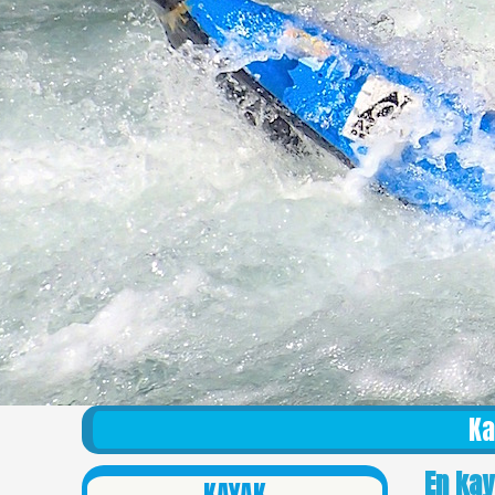
Ka
En kay