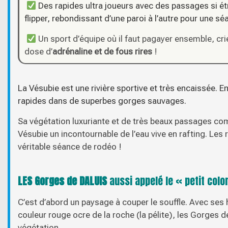
Des rapides ultra joueurs avec des passages si étr
flipper, rebondissant d’une paroi à l’autre pour une s
Un sport d’équipe où il faut pagayer ensemble, cri
dose d’
adrénaline et de fous rires
!
La Vésubie est une rivière sportive et très encaissée. 
rapides dans de superbes gorges sauvages.
Sa végétation luxuriante et de très beaux passages com
Vésubie un incontournable de l’eau vive en rafting. Les 
véritable séance de rodéo !
LES Gorges de DALUIS
aussi appelé le « petit colo
C’est d’abord un paysage à couper le souffle. Avec ses 
couleur rouge ocre de la roche (la pélite), les Gorges 
végétation….