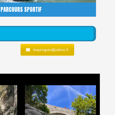
PARCOURS SPORTIF
lespirogues@yahoo.fr