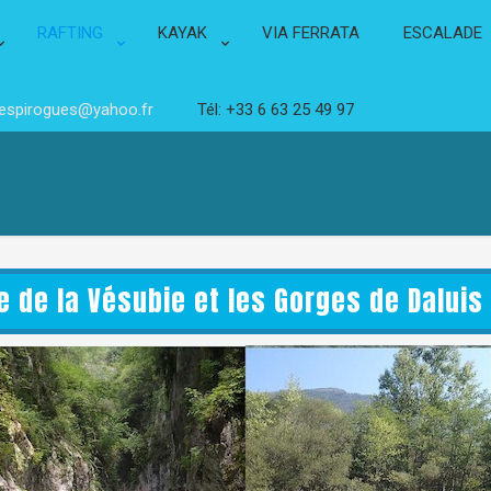
RAFTING
KAYAK
VIA FERRATA
ESCALADE
lespirogues@yahoo.fr
Tél: +33 6 63 25 49 97
ée de la Vésubie et les Gorges de Daluis