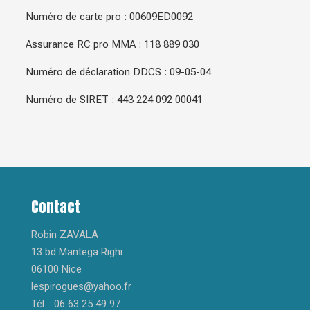
Numéro de carte pro : 00609ED0092
Assurance RC pro MMA : 118 889 030
Numéro de déclaration DDCS : 09-05-04
Numéro de SIRET : 443 224 092 00041
Contact
Robin ZAVALA
13 bd Mantega Righi
06100 Nice
lespirogues@yahoo.fr
Tél. : 06 63 25 49 97