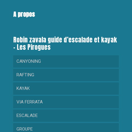
A propos
Robin zavala guide d’escalade et kayak
– Les Pirogues
CANYONING
RAFTING
RANDONNEE AQUATIQUE
KAYAK
GORGES DU LOUP
RAFTING DECOUVERTE
VIA FERRATA
CRAMASSOURI
RAFTING SPORTIF
KAYAK DECOUVERTE
ESCALADE
BARBAIRA
KAYAK SPORTIF
GROUPE
RIOLAN