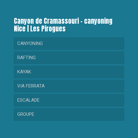
Canyon de Cramassouri – canyoning
Nice | Les Pirogues
CANYONING
RAFTING
RANDONNEE AQUATIQUE
KAYAK
GORGES DU LOUP
RAFTING DECOUVERTE
VIA FERRATA
CRAMASSOURI
RAFTING SPORTIF
KAYAK DECOUVERTE
ESCALADE
BARBAIRA
KAYAK SPORTIF
GROUPE
RIOLAN
MAGLIA
Collectivité