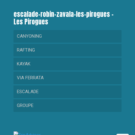
escalade-robin-zavala-les-pirogues –
Les Pirogues
CANYONING
RAFTING
RANDONNEE AQUATIQUE
KAYAK
GORGES DU LOUP
RAFTING DECOUVERTE
VIA FERRATA
CRAMASSOURI
RAFTING SPORTIF
KAYAK DECOUVERTE
ESCALADE
BARBAIRA
KAYAK SPORTIF
GROUPE
RIOLAN
MAGLIA
Collectivité
Évènementiel – Comité d’entreprise