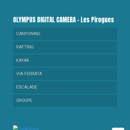
OLYMPUS DIGITAL CAMERA – Les Pirogues
CANYONING
RAFTING
RANDONNEE AQUATIQUE
KAYAK
GORGES DU LOUP
RAFTING DECOUVERTE
VIA FERRATA
CRAMASSOURI
RAFTING SPORTIF
KAYAK DECOUVERTE
ESCALADE
BARBAIRA
KAYAK SPORTIF
GROUPE
RIOLAN
MAGLIA
Collectivité
Évènementiel – Comité d’entreprise