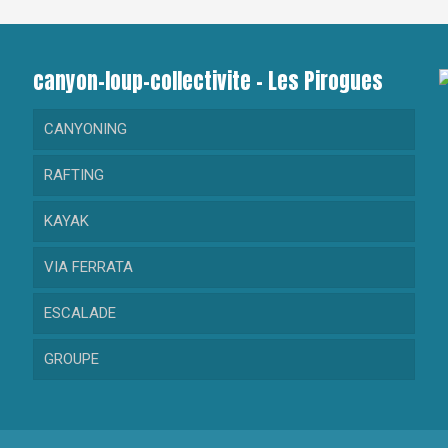
canyon-loup-collectivite – Les Pirogues
CANYONING
RAFTING
RANDONNEE AQUATIQUE
KAYAK
GORGES DU LOUP
RAFTING DECOUVERTE
VIA FERRATA
CRAMASSOURI
RAFTING SPORTIF
KAYAK DECOUVERTE
ESCALADE
BARBAIRA
KAYAK SPORTIF
GROUPE
RIOLAN
MAGLIA
Collectivité