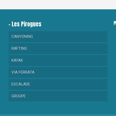
– Les Pirogues
CANYONING
RAFTING
RANDONNEE AQUATIQUE
KAYAK
GORGES DU LOUP
RAFTING DECOUVERTE
VIA FERRATA
CRAMASSOURI
RAFTING SPORTIF
KAYAK DECOUVERTE
ESCALADE
BARBAIRA
KAYAK SPORTIF
GROUPE
RIOLAN
MAGLIA
Collectivité