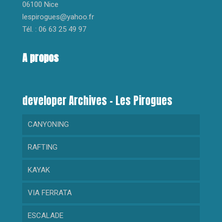
06100 Nice
lespirogues@yahoo.fr
Tél. : 06 63 25 49 97
A propos
developer Archives – Les Pirogues
CANYONING
RAFTING
RANDONNEE AQUATIQUE
KAYAK
GORGES DU LOUP
RAFTING DECOUVERTE
VIA FERRATA
CRAMASSOURI
RAFTING SPORTIF
KAYAK DECOUVERTE
ESCALADE
BARBAIRA
KAYAK SPORTIF